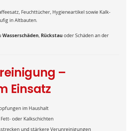
affeesatz, Feuchttücher, Hygieneartikel sowie Kalk-
fig in Altbauten.
u
Wasserschäden
,
Rückstau
oder Schäden an der
reinigung –
m Einsatz
topfungen im Haushalt
Fett- oder Kalkschichten
sstrecken und stärkere Verunreinigungen