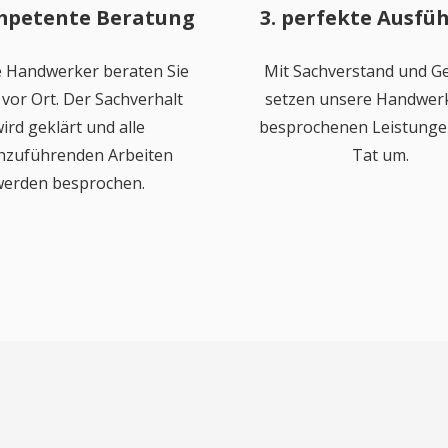
mpetente Beratung
3. perfekte Ausfü
 Handwerker beraten Sie
Mit Sachverstand und Ge
vor Ort. Der Sachverhalt
setzen unsere Handwerk
ird geklärt und alle
besprochenen Leistungen
hzuführenden Arbeiten
Tat um.
erden besprochen.