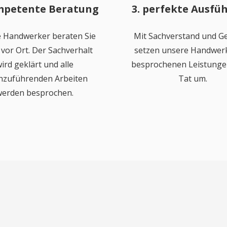
mpetente Beratung
3. perfekte Ausfü
 Handwerker beraten Sie
Mit Sachverstand und Ge
vor Ort. Der Sachverhalt
setzen unsere Handwerk
ird geklärt und alle
besprochenen Leistungen
hzuführenden Arbeiten
Tat um.
erden besprochen.